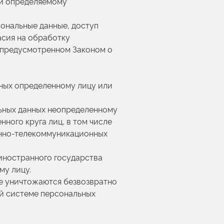
ли определяемому
сональные данные, доступ
асия на обработку
, предусмотренном Законом о
нных определенному лицу или
льных данных неопределенному
ного круга лиц, в том числе
онно-телекоммуникационных
 иностранного государства
му лицу.
ые уничтожаются безвозвратно
й системе персональных