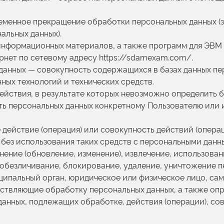
ременное прекращение обработки персональных данных (з
альных данных).
 информационных материалов, а также программ для ЭВМ 
рнет по сетевому адресу https://sdamexam.com/.
данных — совокупность содержащихся в базах данных пе
ых технологий и технических средств.
действия, в результате которых невозможно определить 
 персональных данных конкретному Пользователю или 
 действие (операция) или совокупность действий (опера
без использования таких средств с персональными данны
нение (обновление, изменение), извлечение, использован
, обезличивание, блокирование, удаление, уничтожение п
иципальный орган, юридическое или физическое лицо, са
ествляющие обработку персональных данных, а также о
данных, подлежащих обработке, действия (операции), с