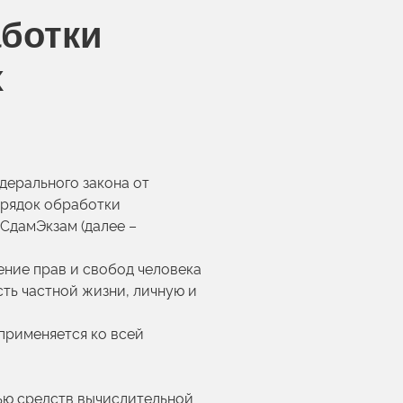
аботки
х
дерального закона от
порядок обработки
СдамЭкзам (далее –
ение прав и свобод человека
ть частной жизни, личную и
применяется ко всей
ью средств вычислительной