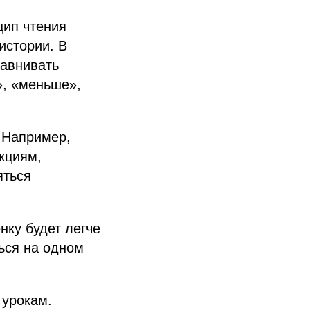
цип чтения
истории. В
равнивать
», «меньше»,
 Например,
кциям,
яться
нку будет легче
ься на одном
 урокам.