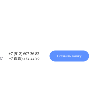
/2⠀⠀⠀
+7 (912) 607 36 82
Оставить заявку
 37⠀⠀
+7 (919) 372 22 95