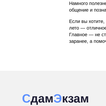
Намного полезне
общение и позна
Если вы хотите,
лето — отличное
Главное — не ст
заранее, а помо
С
дам
Э
кзам