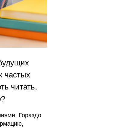
 будущих
х частых
ть читать,
е?
ниями. Гораздо
ормацию,