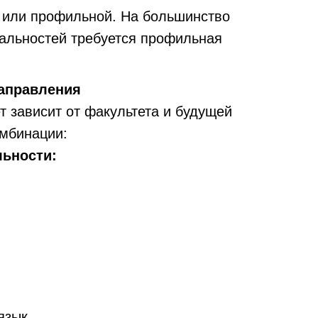
 или профильной. На большинство
иальностей требуется профильная
направления
ет зависит от факультета и будущей
омбинации:
льности:
язык