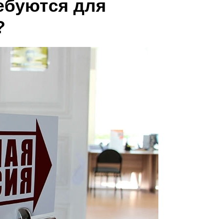
ебуются для
?