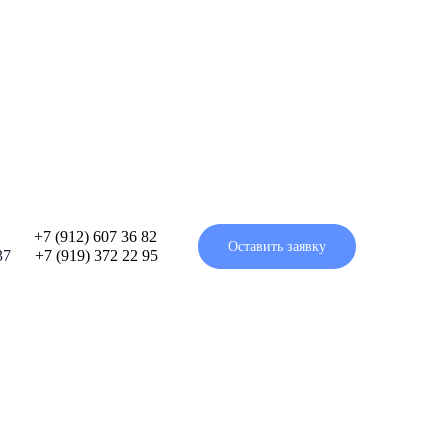
/2⠀⠀⠀
+7 (912) 607 36 82
Оставить заявку
 37⠀⠀
+7 (919) 372 22 95