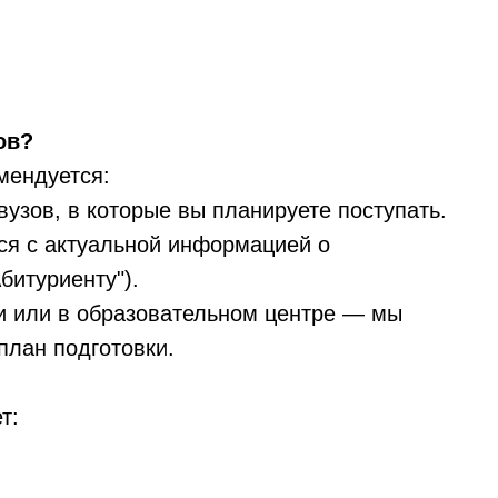
ов?
мендуется:
вузов, в которые вы планируете поступать.
ься с актуальной информацией о
битуриенту").
ми или в образовательном центре — мы
лан подготовки.
т:
;